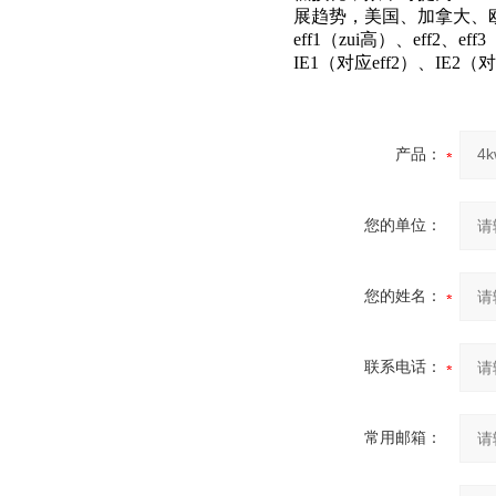
展趋势，美国、加拿大、
eff1（zui高）、eff2、
IE1（对应eff2）、IE2
产品：
您的单位：
您的姓名：
联系电话：
常用邮箱：