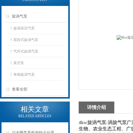
旋涡气泵
旋涡高压气泵
双段式旋涡气泵
气环式旋涡气泵
真空泵
单相旋涡气泵
查看全部
详情介绍
相关文章
RELATED ARTICLES
4kw旋涡气泵-涡旋气泵
广
生物、农业生态工程、广
污水曝气风机的特点分享