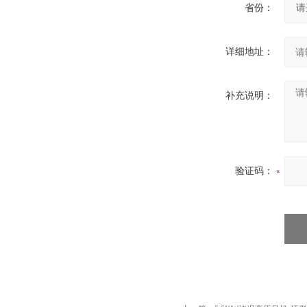
省份：
详细地址：
补充说明：
验证码：