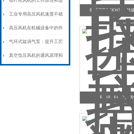
双叶轮风机的工作原理和适
鱼塘增氧5.5KW双叶轮
应行业
工业专用高压风机速度不稳
是什么原因吗？
高压风机在机械设备中的作
用
气环式旋涡气泵：提升工艺
气体处理的关键设备
真空负压风机的通风原理和
适用范围
印刷电路板切水旋涡