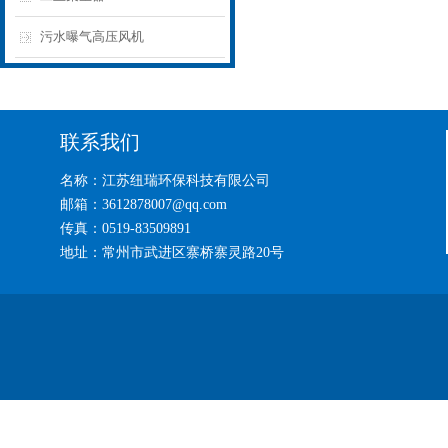
污水曝气高压风机
联系我们
名称：江苏纽瑞环保科技有限公司
邮箱：3612878007@qq.com
传真：0519-83509891
地址：常州市武进区寨桥寨灵路20号