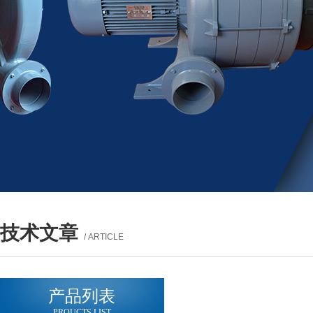
技术文章
/ ARTICLE
产品列表
PROUCTS LIST