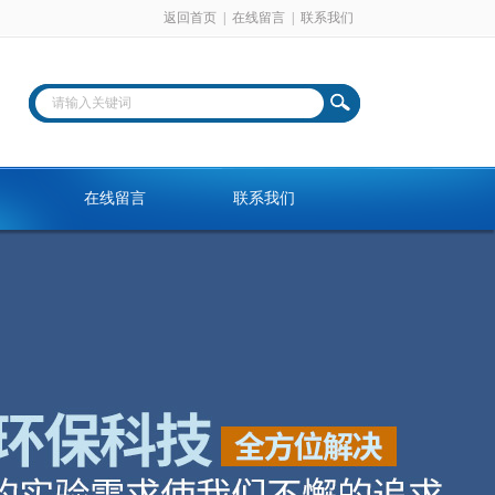
返回首页
|
在线留言
|
联系我们
在线留言
联系我们