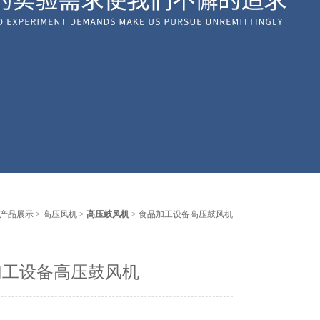
产品展示
>
高压风机
>
高压鼓风机
> 食品加工设备高压鼓风机
加工设备高压鼓风机