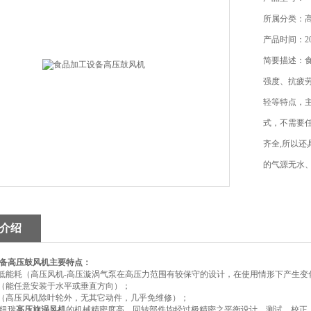
所属分类：
产品时间：201
简要描述：
强度、抗疲
轻等特点，
式，不需要
齐全,所以
的气源无水
介绍
备高压鼓风机
主要特点：
，低能耗（高压风机-高压漩涡气泵在高压力范围有较保守的设计，在使用情形下产生
易（能任意安装于水平或垂直方向）；
高（高压风机除叶轮外，无其它动件，几乎免维修）；
（纽瑞
高压旋涡风机
的机械精密度高，回转部件均经过极精密之平衡设计、测试、校正