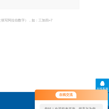
填写阿拉伯数字），如：三加四=7
在线客服
在线交流
联系方式
您好！欢迎前来咨询，很高兴为您