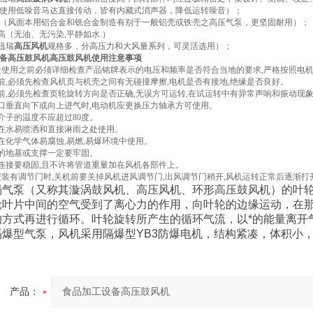
 （使用低噪音马达直接传动，皆有内藏式消声器，降低运转噪音）；
固 （风面本用铝合金和铣合金制造有别于一般铝壳或铁壳之高压气泵，更坚固耐用）；
能高（无油、无污染,平静如水.）
纽瑞
高压风机
规格多，分高压力和大风量系列，可灵活选用）；
备高压鼓风机
高压鼓风机使用注意事项
*次使用之前必须详细检查产品铭牌表示的电压和频率是否符合当地的要求,严格按照电
行前,必须先检查风机页与机壳之间有无碰撞摩擦,电机是否有接地,绝缘是否良好。
行前,必须先检查页轮旋转方向是否正确,无误方可运转,在试运转中有异常声响和振动现象
风口垂直向下或向上进气时,电动机应更换压力轴承方可使用。
送介子的温度不应超过80度。
应在水易喷洒和直接淋雨之处使用。
能在化学气体易腐蚀,易燃,易爆环境中使用。
机的地基或支撑一定要牢固。
网连接要稳固,且不许将管道重量加在风机各部件上。
中安装有调节门时,关机前要关掉风机进风调节门,出风调节门稍开,风机运转正常后逐渐打
涡气泵（又称其漩涡鼓风机、高压风机、环形高压鼓风机）的叶
轮叶片中间的空气受到了离心力的作用，向叶轮的边缘运动，在
的方式再进行循环。叶轮旋转所产生的循环气流，以*的能量离开
隔爆型气泵，风机采用隔爆型YB3防爆电机，结构紧凑，体积小
产品：