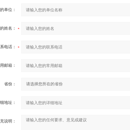
的单位：
的姓名：
系电话：
用邮箱：
省份：
细地址：
充说明：