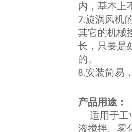
内，基本上
.
7
旋涡风机
其它的机械
长，只要是
的。
.
8
安装简易
产品用途：
适用于工业
液搅拌、雾