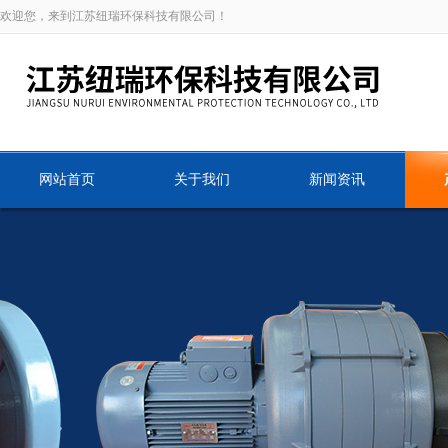
欢迎您，来到江苏纽瑞环保科技有限公司！
网站首页
关于我们
新闻资讯