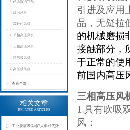
高压旋涡气泵
引进及应用
旋涡风机
品，无疑拉
双叶轮风机
的机械磨损
单相高压风机
接触部分，
三相高压风机
环形鼓风机
于正常的使
高压鼓风机
前国内高压风
查看全部
三相高压风
相关文章
1.
具有吹吸
RELATED ARTICLES
风；
工业废屑吸尘器7大集成优势