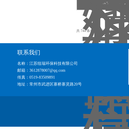
石油工程防爆风
共 744 条记录，当前 8 / 50 页
首页
联系我们
名称：江苏纽瑞环保科技有限公司
邮箱：3612878007@qq.com
传真：0519-83509891
地址：常州市武进区寨桥寨灵路20号