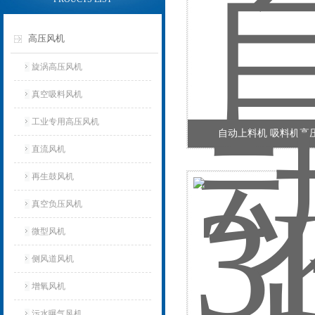
高压风机
旋涡高压风机
真空吸料风机
工业专用高压风机
自动上料机 吸料机高
直流风机
再生鼓风机
真空负压风机
微型风机
侧风道风机
增氧风机
污水曝气风机