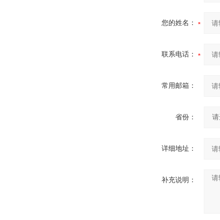
您的姓名：
联系电话：
常用邮箱：
省份：
详细地址：
补充说明：