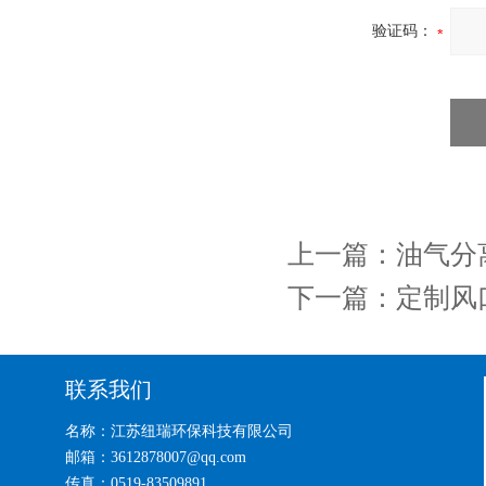
验证码：
上一篇：
油气分
下一篇：
定制风
联系我们
名称：江苏纽瑞环保科技有限公司
邮箱：3612878007@qq.com
传真：0519-83509891