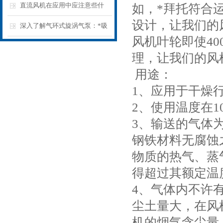
直流风机在应用中应注意些什
如，*拜托符合
设计，让我们的
么？
深入了解气环式旋涡气泵：*吸
风机叶轮即使4
力与低噪音并存的工业级风扇解
理，让我们的风
析
用途：
1、应用于干燥
2、使用温度在10
3、输送的气体
钢铁材料无腐蚀
物质的热气、蒸
得超过其额定温
4、气体内不许有
尘土量大，在风
机的烟气含尘量