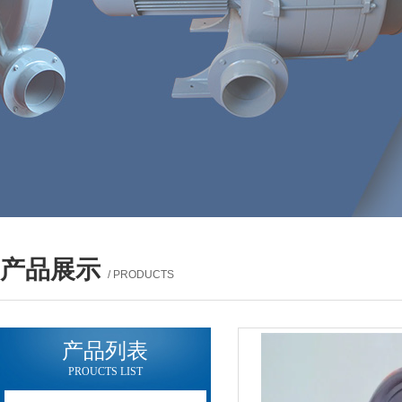
产品展示
/ PRODUCTS
产品列表
PROUCTS LIST