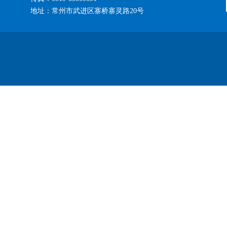
地址：常州市武进区寨桥寨灵路20号