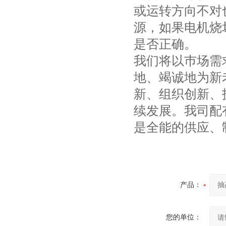
或运转方向不对
源，如果电机烧
是否正确。
我们将以巿场需求
地、竭诚地为新
新、组织创新、
续发展。我司配
是全能的供应、
产品：
您的单位：