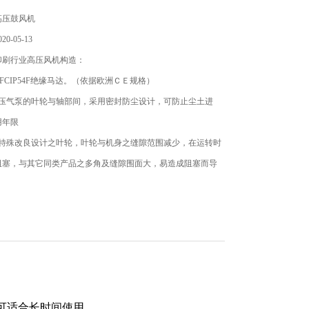
高压鼓风机
0-05-13
印刷行业高压风机构造：
EFCIP54F绝缘马达。（依据欧洲ＣＥ规格）
高压气泵的叶轮与轴部间，采用密封防尘设计，可防止尘土进
用年限
经特殊改良设计之叶轮，叶轮与机身之缝隙范围减少，在运转时
阻塞，与其它同类产品之多角及缝隙围面大，易造成阻塞而导
故障的缺点的不同。
，可适合长时间使用。