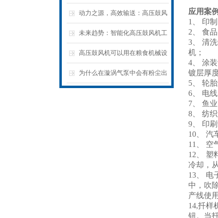
应用案
湃“气”力，推动生产效率再上新
动力之源，高效输送：高压鼓风
1、 印
2、 
台阶
机在工业领域的优表现
未来趋势：智能化高压鼓风机工
3、 
机；
业自动化新篇章
高压鼓风机可以用在粮食机械设
4、 涂
备上吗？
镀层厚
为什么在漩涡气泵中会有粉尘出
5、 轮
现呢
6、 电
7、 
8、 纺
9、 印
10、 
11、
12、
冷却，
13、 
中，吹
产线使
14,
钮。当