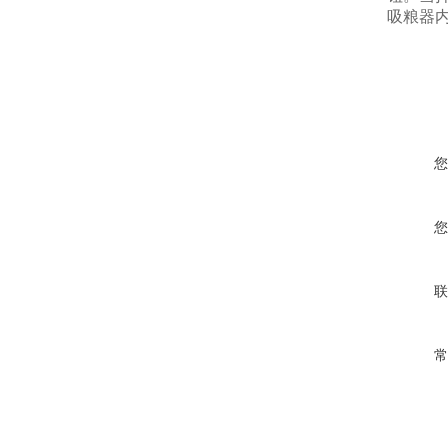
吸粮器
您
您
联
常