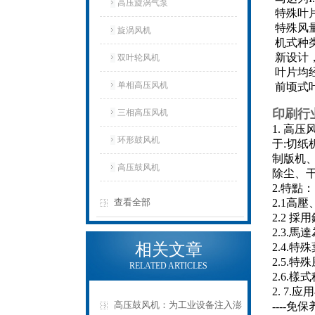
高压旋涡气泵
特殊叶片
特殊风
旋涡风机
机式种类
新设计
双叶轮风机
叶片均经
单相高压风机
前顷式
印刷行
三相高压风机
1. 
环形鼓风机
于:切
制版机
高压鼓风机
除尘、
2.特點：
查看全部
2.1高
2.2 
2.3.
相关文章
2.4.
2.5.
RELATED ARTICLES
2.6.
2. 7
高压鼓风机：为工业设备注入澎
----免