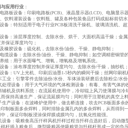
例与应用行业
：
制电路板设备：印刷电路板(PCB)、液晶显示器(LCD)、电脑显示
食品、饮料灌装设备：饮料瓶、罐及各种包装食品打码或贴标前切
清洗设备：特别适用于电子行业PCB板清洗干燥机、玻璃清洗机、
装设备：涂层厚度控制、去除水份、烘干、大面积高温干燥；金属
度并保证厚度均匀；
胎及橡胶设备：硫化机，去除水份/油份、干燥、静电抑制；
线电缆设备：去除水份/油份、干燥、静电抑制；如空调精密铜管
鱼业养殖：用于水面曝气、增氧，增氧格及增氧系统。
织设备：涂布厚度控制并保证厚度均匀、去除水份/干燥，抽纱机
刷设备：UV上光机、印刷后油墨1-5秒内的瞬间干燥；丝网印刷机
汽车工业：引擎零件去除油份/水份、车体涂装研磨后去除粉尘/水
 空气处理设备：用于大气环境的气体检测设备：有毒、有害气体的
 塑料辅机及供料系统：在流延机使用中，冷却辊上风刀使薄膜与
从而保持高速生产，保证流延膜均匀；同时用于注塑机的真空上
电子生产设备：在波峰炉使用中，做去桥连接，吹去PCB板面多
除印制板面多余焊料，同时排除金属孔内的多余焊料，从而得到
用中，保证印制板浸涂保焊膜成膜均匀，抗氧化性能强。
扦样机设备：吸粮食高压仟样风机扦样过程当扦样点选好后，启动
扦样杆插入粮食后，微型吸粮器使吸粮管与扦样杆形成一定的负