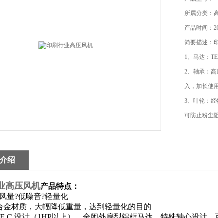
所属分类：
产品时间：202
简要描述：
1、马达：T
2、轴承：
入，加长使
3、叶轮：
可防止粉尘
致高压气泵
介绍
业高压风机
产品特点：
风量?低噪音?轻量化
合金材质，大幅降低重量，达到轻量化的目的
.E.C.设计（1HP以上），全闭外扇型铝框马达，特殊轴心设计