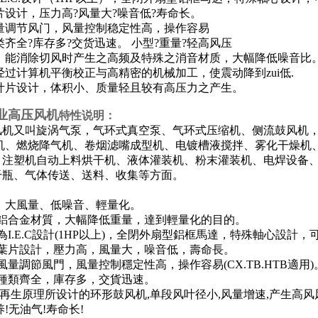
设计，压力高?风量大?噪音低?寿命长。
量调节风门，风量控制稳定性高，操作容易
齐全?库存多?交货迅速。 小型?重量?轻高风压
，能消除切风时产生之高频及特殊之消音材质，大幅降低噪音比。
过计算机平衡校正与高精密的机械加工，使震动降到zui低.
叶片设计，体积小、质量轻且较有高压力之产生。
业高压风机
特性说明：
高压风机又叫旋涡气泵，气环式真空泵、气环式压缩机、侧流鼓风机
纸机、燃烧降气机、卷烟滤嘴成型机、电镀槽液搅拌、雾化干燥机
、注塑机自动上料烘干机、液体灌装机、粉末灌装机、电焊设备
干瓶、气体传送、送料、收集等方面。
壓、大風量、低噪音、輕量化。
採用鋁合金材質，大幅降低重量，達到輕量化的目的。
馬達為I.E.C設計(1HP以上)，全閉外扇型鋁框馬達，特殊軸心設計
特殊葉片設計，壓力高，風量大，噪音低，壽命長。
特殊風量調節風門，風量控制穩定性高，操作容易(CX.TB.HTB適用)
樣式種類齊全，庫存多，交貨迅速。
.应用再生原理所设计的环形鼓风机,单段风叶径小,风量增速,产生高风
保养!无油气!寿命长!