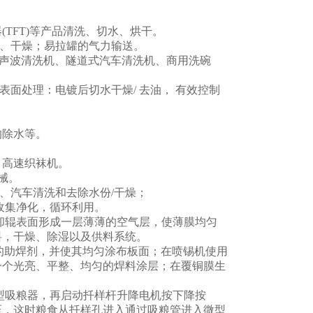
器(TFT)等产品清洗、切水、烘干。
水、干燥；易拉罐的气力输送。
超声波清洗机、隧道式汽车清洗机、商用洗碗
表面处理：电镀后切水干燥/ 去油， 有效控制
的除水等。
；高速织袜机。
械。
份、汽车清洗和去除水份/干燥；
收集净化，循环利用。
冷却辊表面形成一层薄薄的空气层，使薄膜均匀
料，干燥、除湿以及供料系统。
余的助焊剂，并使其均匀涂布板面；在喷锡机使用
一个光亮、平整、均匀的焊料涂层；在覆铜膜生
微型吸粮器，再启动扦样杆升降电机按下降按
压，这时粮食从扦样孔进入通过吸粮管进入微型