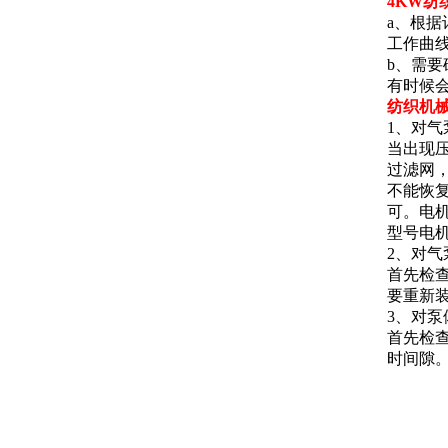
4KW纺
a、根
工作曲
b、需
有时候
纺织机
1、对
当出现
过滤网
不能恢
可。电
型号电
2、对
首先检
要重新
3、对
首先检
时间隙