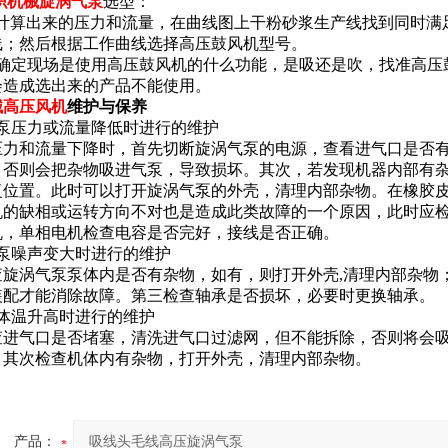
织机械旋涡气泵
选型：
据计算出来的压力和流量，在曲线图上干粉砂浆生产线找到同时满
线；然后根据工作曲线选择高压鼓风机型号。
要确定现场是使用高压鼓风机的什么功能，是吸还是吹，找准高压
会造成选出来的产品不能使用。
械高压风机
维护与保养
气泵压力或流量降低时进行的维护
压力和流量下降时，首先切断旋涡气泵的电源，查看进气口是否
，否则会把杂物吸进气泵，导致损坏。其次，若发现机器内部有
复位置。此时可以打开旋涡气泵的外壳，清理内部杂物。在橡胶
机的缺相或运转方向不对也是造成此类故障的一个原因，此时应
机，单相电机检查电容是否完好，接线是否正确。
气泵噪声变大时进行的维护
查旋涡气泵泵体内是否有杂物，如有，则打开外壳,清理内部杂物
装配才能消除故障。第三检查轴承是否损坏，必要时更换轴承。
泵体温升高时进行的维护
查进气口是否堵塞，清洗进气口过滤网，但不能拆除，否则将会
。其次检查机体内有杂物，打开外壳，清理内部杂物。
产品：