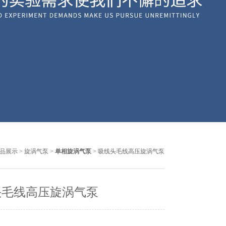
品展示
>
旋涡气泵
>
单相旋涡气泵
> 吸线头毛线高压旋涡气泵
头毛线高压旋涡气泵