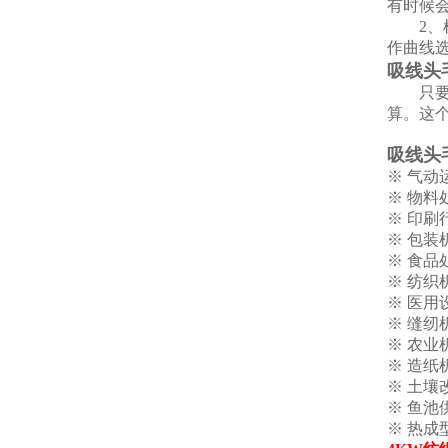
有时候
2、根
作曲线
吸线头
只要是
算。这
吸线头
※ 气动
※ 物料
※ 印刷
※ 包
※ 食
※ 纺
※ 医用
※ 缝纫
※ 农
※ 造
※ 土壤
※ 鱼池
※ 热成