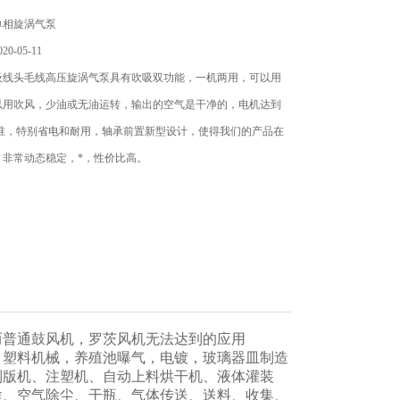
单相旋涡气泵
0-05-11
吸线头毛线高压旋涡气泵具有吹吸双功能，一机两用，可以用
以用吹风，少油或无油运转，输出的空气是干净的，电机达到
标准，特别省电和耐用，轴承前置新型设计，使得我们的产品在
，非常动态稳定，*，性价比高。
而普通鼓风机，罗茨风机无法达到的应用
塑料机械，养殖池曝气，电镀，玻璃器皿制造
制版机、注塑机、自动上料烘干机、液体灌装
途、空气除尘、干瓶、气体传送、送料、收集、