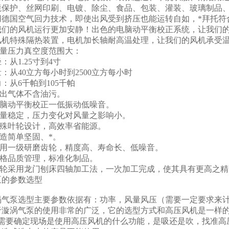
境保护、丝网印刷、电镀、除尘、食品、包装、灌装、玻璃制品
国空气回力技术，即使出风受到挤压也能运转自如，*拜托符合
我们的风机运行更加安静！出色的电脑动平衡校正系统，让我们的风
特殊隔热装置，电机加长轴耐高温处理，让我们的风机承受温度
量压力真空度范围大：
1.25寸到4寸
40立方每小时到2500立方每小时
从6千帕到105千帕
出气体不含油污。
脑动平衡校正一低振动低噪音。
量稳定，压力变化对风量之影响小。
殊叶轮设计，高效率省能源。
造简单坚固、*。
用一级研磨齿轮，精度高、寿命长、低噪音。
格品质管理，标准化制品。
轮采用龙门刨床四轴加工法，一次加工完成，使其具有更高之精
泵的参数选型
泵选型主要参数依据有：功率，风量风压（需要一定要求来计
涡气泵的使用非常的广泛，它的选型方式和高压风机是一样的
要确定现场是使用高压风机的什么功能，是吸还是吹，找准高压