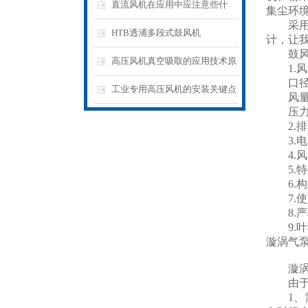
直流风机在应用中应注意些什
集尘环
采用德
么？
HTB透浦多段式鼓风机
计，让
鼓风机
高压风机真空吸取的应用技术原
1.风
口径：从
理
工业专用高压风机的安装关键点
风量：从
压力：
在哪里呢？
2.排
3.电
4.风
5.特
6.构
7.使
8.严
9.叶
漩涡气
漩涡气
由于漩
1、需