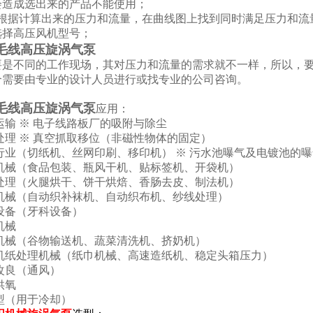
会造成选出来的产品不能使用；
据计算出来的压力和流量，在曲线图上找到同时满足压力和流
选择高压风机型号；
毛线高压旋涡气泵
不同的工作现场，其对压力和流量的需求就不一样，所以，要
个需要由专业的设计人员进行或找专业的公司咨询。
毛线高压旋涡气泵
应用：
运输 ※ 电子线路板厂的吸附与除尘
处理 ※ 真空抓取移位（非磁性物体的固定）
行业（切纸机、丝网印刷、移印机） ※ 污水池曝气及电镀池的
装机械（食品包装、瓶风干机、贴标签机、开袋机）
品处理（火腿烘干、饼干烘焙、香肠去皮、制法机）
织机械（自动织补袜机、自动织布机、纱线处理）
设备（牙科设备）
机械
业机械（谷物输送机、蔬菜清洗机、挤奶机）
纸机纸处理机械（纸巾机械、高速造纸机、稳定头箱压力）
改良（通风）
供氧
型（用于冷却）