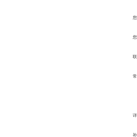
您
您
联
常
详
补