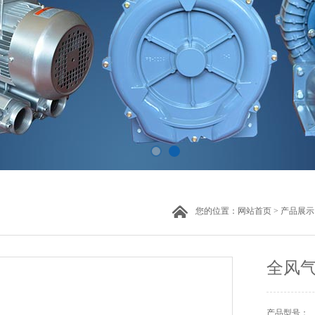
您的位置：
网站首页
>
产品展示
全风
产品型号：