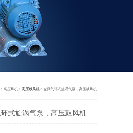
>
高压风机
>
高压鼓风机
> 全风气环式旋涡气泵，高压鼓风机
气环式旋涡气泵，高压鼓风机