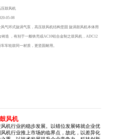
高压鼓风机
0-05-08
全风气环式旋涡气泵，高压鼓风机结构坚固 旋涡鼓风机本体用
合金铸造 ，有别于一般铁壳或AC10铝合金制之鼓风机，ADC12
轿车车轮鼓同一材质，更坚固耐用。
鼓风机
进风机行业的稳步发展。以错位发展铸就企业优
国风机行业推上市场的临界点，故此，以差异化