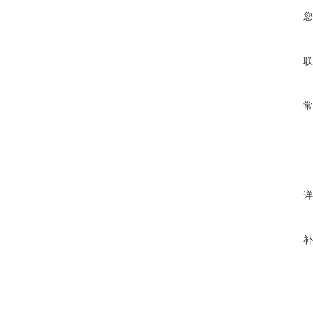
您
联
常
详
补