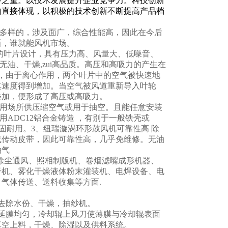
中之重。以技术发展提升企业竞争力。科技创新
的直接体现，以积极的技术创新不断提高产品档
多样的，涉及面广，综合性能高，因此在今后
新，谁就能风机市场。
的叶片设计，具有压力高、风量大、低噪音、
无油、干燥,zui高品质。高压和高吸力的产生在
，由于离心作用，两个叶片中的空气被快速地
其速度得到增加。当空气被风道重新导入叶轮
叠加，便形成了高压或高吸力。
使用场所供压缩空气或用于抽空。且能任意安装
ADC12铝合金铸造 ，有别于一般铁壳或
坚固耐用。3、纽瑞漩涡环形鼓风机可靠性高 除
或传动皮带，因此可靠性高，几乎免维修。无油
油气
除尘通风、照相制版机、卷烟滤嘴成形机器、
干机、雾化干燥液体粉末灌装机、电焊设备、电
气体传送、送料收集等方面.
去除水份、干燥，抽纱机。
延膜均匀，冷却辊上风刀使薄膜与冷却辊表面
真空上料，干燥、除湿以及供料系统。