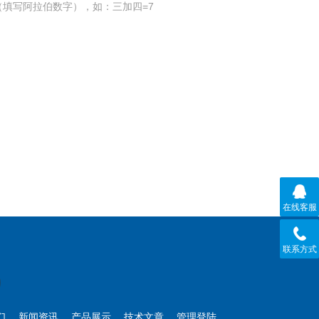
填写阿拉伯数字），如：三加四=7
在线客服
联系方式
们
新闻资讯
产品展示
技术文章
管理登陆