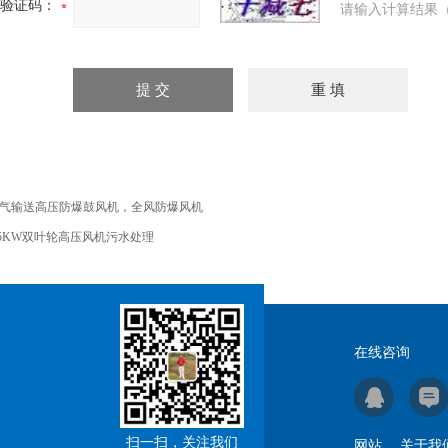
验证码：
请输入计算结果（
气输送高压防爆鼓风机，全风防爆风机
.5KW双叶轮高压风机污水处理
在线咨询
扫一扫，关注我们
网站
关于我