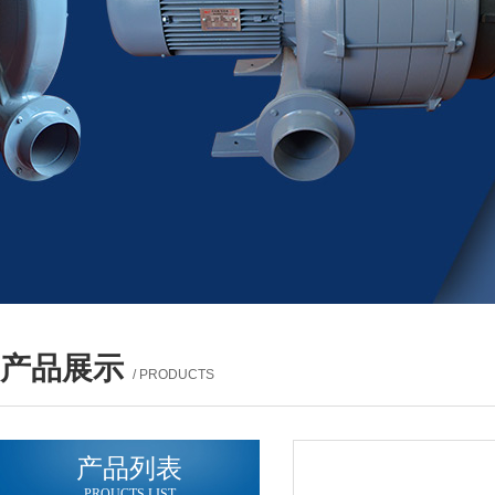
产品展示
/ PRODUCTS
产品列表
PROUCTS LIST