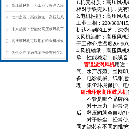
1.机壳材质：高压风
高压鼓风机：为工业设备注入澎
相对于铁壳风机，更有
2.电机性能：高压风机
湃“气”力，推动生产效率再上新
动力之源，高效输送：高压鼓风
工业三相：220/380/
台阶
机在工业领域的优表现
未来趋势：智能化高压鼓风机工
机达不到的工艺，深受
3.风机油封：高压风机
业自动化新篇章
高压鼓风机可以用在粮食机械设
于工作介质温度20~5
4.风机轴承：高压风机
备上吗？
为什么在漩涡气泵中会有粉尘出
承，性能稳定，低噪音
管道漩涡风机
用途
现呢
气、水产养殖、丝网印
备、电影机械、纸张运
理、集尘环境保护、电
纽瑞环形高压鼓风机
不管是哪个品牌的高
对于压力，经常使用
后，释压阀就会自动打
对于粉尘，经常使用
同的滤芯有不同的维护