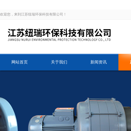
欢迎您，来到江苏纽瑞环保科技有限公司！
网站首页
关于我们
新闻资讯