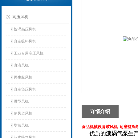
高压风机
旋涡高压风机
真空吸料风机
工业专用高压风机
直流风机
再生鼓风机
真空负压风机
微型风机
详情介绍
侧风道风机
增氧风机
食品机械设备鼓风机
耐磨旋涡鼓
优质的
漩涡气泵
生
污水曝气风机