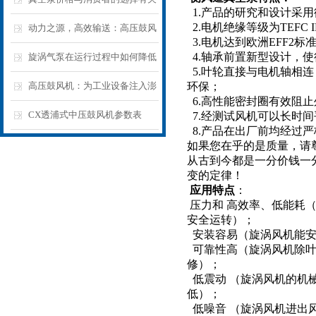
1.产品的研究和设计采用
2.电机绝缘等级为TEFC
吗
动力之源，高效输送：高压鼓风
3.电机达到欧洲EFF2标
机在工业领域的优表现
4.轴承前置新型设计，
旋涡气泵在运行过程中如何降低
5.叶轮直接与电机轴相
噪音
高压鼓风机：为工业设备注入澎
环保；
6.高性能密封圈有效阻
湃“气”力，推动生产效率再上新
CX透浦式中压鼓风机参数表
7.经测试风机可以长时
8.产品在出厂前均经过
台阶
如果您在乎的是质量，请
从古到今都是一分价钱一
变的定律！
应用
特点
：
压力和 高效率、低能耗
安全运转）；
安装容易（旋涡风机能安
可靠性高（旋涡风机除叶
修）；
低震动 （旋涡风机的机
低）；
低噪音 （旋涡风机进出