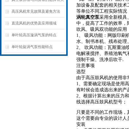
加设备及配套的相关技术
等单位不同工程实际情况
吗
高压风机常见故障及避免方法
涡轮真空泵
采用全新模具
中，提高了工作的效率，
直流风机的优势及应用领域
吹风、吸风双功能的应用
单叶轮高压漩涡气泵的特点
1、 吸风功能：网版印
水、制书本机、残布处理
单叶轮旋涡气泵性能特点
2、 吹风功能：瓦斯重油
电解液搅拌、养殖池氧气
强制干燥、洗净后吹干.
注意事项
选型
由于高压鼓风机的使用非
1、需要确定现场是使用
有时候会造成选出来的产
2、根据计算出来的压力
线选择高压鼓风机型号；
只要是不同的工作现场，
这个需要由专业的设计人
安装