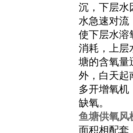
沉，下层水
水急速对流
使下层水溶
消耗，上层
塘的含氧量
外，白天起
多开增氧机
缺氧。
鱼塘供氧风
面积相配套