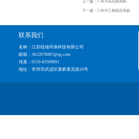
上一篇：
1.3KW高压鼓风机
下一篇：
5.5KW三相高压风机
联系我们
名称：江苏纽瑞环保科技有限公司
邮箱：3612878007@qq.com
传真：0519-83509891
地址：常州市武进区寨桥寨灵路20号