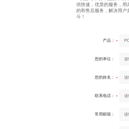
供快速，优质的服务，用
的和售后服务，解决用户
斗！
产品：
您的单位：
您的姓名：
联系电话：
常用邮箱：