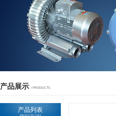
产品展示
/ PRODUCTS
产品列表
PROUCTS LIST