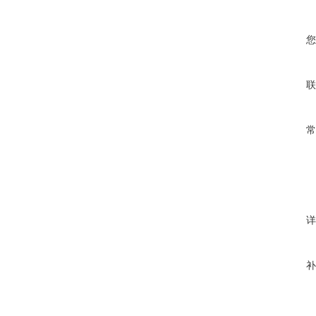
您
联
常
详
补