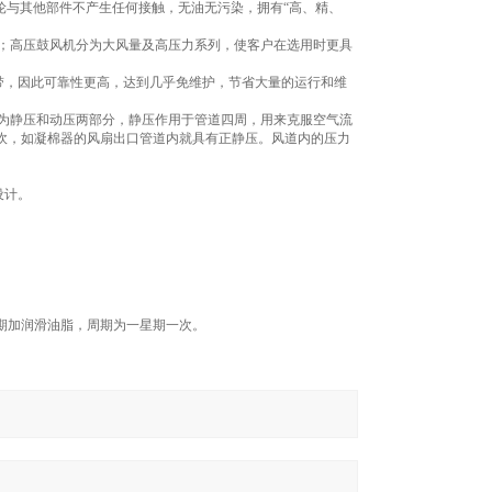
叶轮与其他部件不产生任何接触，无油无污染，拥有“高、精、
规格；高压鼓风机分为大风量及高压力系列，使客户在选用时更具
带，因此可靠性更高，达到几乎免维护，节省大量的运行和维
分为静压和动压两部分，静压作用于管道四周，用来克服空气流
吹，如凝棉器的风扇出口管道内就具有正静压。风道内的压力
。
设计。
定期加润滑油脂，周期为一星期一次。