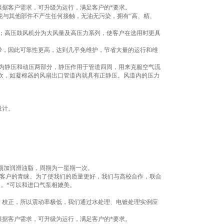
根据客户需求，可升级为运行，满足客户的*要求。
叶轮与其他部件不产生任何接触，无油无污染，拥有“高、精、
规格；高压鼓风机分为大风量及高压力系列，使客户在选用时更具
带，因此可靠性更高，达到几乎免维护，节省大量的运行和维
分为静压和动压两部分，静压作用于管道四周，用来克服空气流
吹，如凝棉器的风扇出口管道内就具有正静压。风道内的压力
。
设计。
定期加润滑油脂，周期为一星期一次。
大客户的青睐。为了使我们的质量更好，我们与高校合作，联合
。*可以和进口气泵相媲美。
、校正，所以震动率极低，我们通过水处理、电镀处理实例应
根据客户需求，可升级为运行，满足客户的*要求。