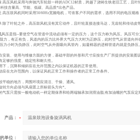
保:高压风机采用与奔驰汽车轮鼓一样的ADC12材质，跨越了浇铸生铁老旧工艺，且
，科技含量高、节能、低碳、高品质*出色产品。
泛:高压鼓风机同时采用50/60Hz宽频电机，可依客户不同的需求，选用不同的电压
单:除了叶轮之外，高压鼓风机没有其它动件，且叶轮直接连接马达，无齿轮和传动皮
机
风压是指--要使空气在管道中流动必须有一定的压力，这个压力称为风压。风压可
阻力，有正有负，风道内的压力比外界大气压力大时为正静压，此时空气从管道向外
压力小时为负静压，此时空气从外面吸向风管内，如凝棉器的进棉管道内就是负静压
机在安装、使用与维修方面的方便，基础半部的外形和尺寸应按生产厂所提供的安装图
具有足够的强度、稳定性和耐久性。
作用下，沉降和倾斜应在允许范围之内以保证机器的正常使用。
振动应在允许范围内，以保证风机正常工作和操作者的正常工作条件。
在较平稳的地方，周围环境应清洁、干燥、通风。
轮旋转方向必须与风扇置上所标箭头方向*。
嘴的气泵只需按一般电动机一样定期保养和给两端轴承加润滑油脂;有加油嘴的气泵应
产品：
的单位：