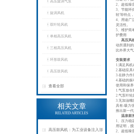
高压旋涡气泵
2、超低噪
3、节能环
旋涡风机
轻'等特点
4、用途广
双叶轮风机
灵活性。
5、维护简
护费用
单相高压风机
高压风
动所遇到的
三相高压风机
比外界大气
环形鼓风机
安装要求
1.满足风
2.基础应
高压鼓风机
3.在静力
4.基础的
使用和保养
查看全部
1.气泵放
2.气泵叶
3.无加油
相关文章
具有-吸力
推出新一代
RELATED ARTICLES
温泉鼓
1、压力稳
用证明，搅
高压鼓风机：为工业设备注入澎
2、超低噪