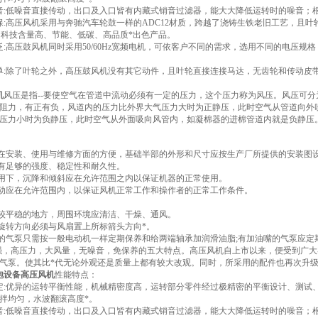
音:低噪音直接传动，出口及入口皆有内藏式销音过滤器，能大大降低运转时的噪音；
保:高压风机采用与奔驰汽车轮鼓一样的ADC12材质，跨越了浇铸生铁老旧工艺，且
，科技含量高、节能、低碳、高品质*出色产品。
泛:高压鼓风机同时采用50/60Hz宽频电机，可依客户不同的需求，选用不同的电压
单:除了叶轮之外，高压鼓风机没有其它动件，且叶轮直接连接马达，无齿轮和传动皮
机
风压是指--要使空气在管道中流动必须有一定的压力，这个压力称为风压。风压可
阻力，有正有负，风道内的压力比外界大气压力大时为正静压，此时空气从管道向外
压力小时为负静压，此时空气从外面吸向风管内，如凝棉器的进棉管道内就是负静压
机在安装、使用与维修方面的方便，基础半部的外形和尺寸应按生产厂所提供的安装图
具有足够的强度、稳定性和耐久性。
作用下，沉降和倾斜应在允许范围之内以保证机器的正常使用。
振动应在允许范围内，以保证风机正常工作和操作者的正常工作条件。
在较平稳的地方，周围环境应清洁、干燥、通风。
轮旋转方向必须与风扇置上所标箭头方向*。
嘴的气泵只需按一般电动机一样定期保养和给两端轴承加润滑油脂;有加油嘴的气泵应
强，高压力，大风量，无噪音，免保养的五大特点。高压风机自上市以来，便受到广
气泵。使其比*代无论外观还是质量上都有较大改观。同时，所采用的配件也再次升级
泡设备高压风机
性能特点：
定:优异的运转平衡性能，机械精密度高，运转部分零件经过极精密的平衡设计、测试
拌均匀，水波翻滚高度*。
音:低噪音直接传动，出口及入口皆有内藏式销音过滤器，能大大降低运转时的噪音；