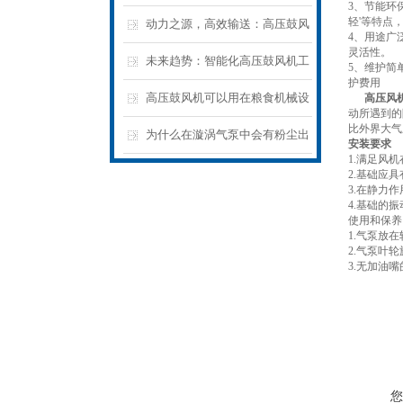
3、节能环
轻'等特点
湃“气”力，推动生产效率再上新
动力之源，高效输送：高压鼓风
4、用途广
灵活性。
台阶
机在工业领域的优表现
未来趋势：智能化高压鼓风机工
5、维护简
护费用
业自动化新篇章
高压鼓风机可以用在粮食机械设
高压风
动所遇到的
比外界大气
备上吗？
为什么在漩涡气泵中会有粉尘出
安装要求
1.满足风
现呢
2.基础应
3.在静力
4.基础的
使用和保养
1.气泵放
2.气泵叶
3.无加油
您