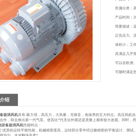
所属分类：
产品时间：201
简要描述：
正负压力、
体积小；工作
其满足几乎
可以在欧洲
可随时满足
介绍
备旋涡风机
具有-吸力强，高压力，大风量，无噪音，免保养的五大特点。高压风机
合作，联合推出新一代气泵。使其比*代无论外观还是质量上都有较大改观。同时，所
泡设备旋涡风机
性能特点：
定:优异的运转平衡性能，机械精密度高，运转部分零件经过极精密的平衡设计、测试
拌均匀，水波翻滚高度*。