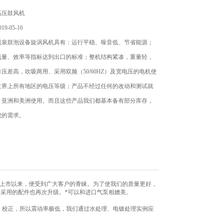
高压鼓风机
9-05-16
温泉鼓泡设备旋涡风机具有：运行平稳、噪音低、节省能源；
流量、效率等指标达到出口的标准；整机结构紧凑，重量轻，
压差高，吹吸两用、采用双频（50/60HZ）及宽电压的电机使
世界上所有地区的电压等级；产品不经过任何的改动和测试就
、亚洲和美洲使用。而且这些产品我们都基本备有部分库存，
您的需求。
自上市以来，便受到广大客户的青睐。为了使我们的质量更好，
采用的配件也再次升级。*可以和进口气泵相媲美。
、校正，所以震动率极低，我们通过水处理、电镀处理实例应