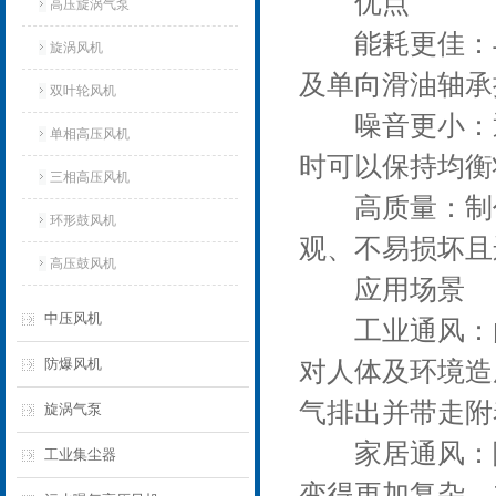
优点
高压旋涡气泵
能耗更佳：与
旋涡风机
及单向滑油轴承
双叶轮风机
噪音更小：通
单相高压风机
时可以保持均衡
三相高压风机
高质量：制作
环形鼓风机
观、不易损坏且
高压鼓风机
应用场景
中压风机
工业通风：由
防爆风机
对人体及环境造
气排出并带走附
旋涡气泵
家居通风：随
工业集尘器
变得更加复杂，