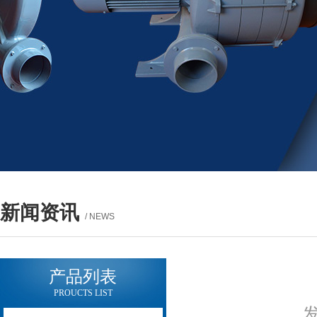
新闻资讯
/ NEWS
产品列表
PROUCTS LIST
发