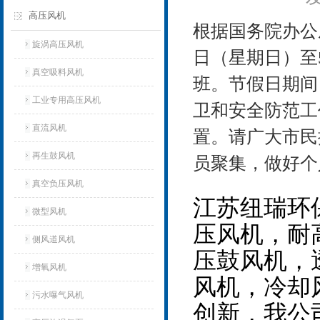
高压风机
根据国务院办公
旋涡高压风机
日（星期日）至
真空吸料风机
班。
节假日期间
工业专用高压风机
卫和安全防范工
直流风机
置。
请广大市民
再生鼓风机
员聚集，做好个
真空负压风机
江苏纽瑞环
微型风机
压风机，耐
侧风道风机
压鼓风机，
增氧风机
风机，冷却
污水曝气风机
创新，我公