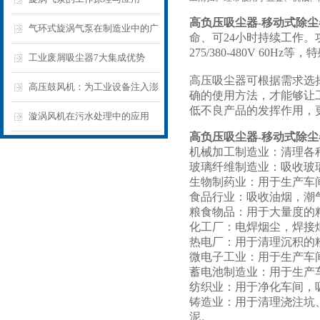
高负压吸尘器-移动式除尘
气环式旋涡气泵在制造业中的广
命、可24小时持续工作。功率从0.
275/380-480V 60H
泛应用：从食品处理到电子制造
工业废屑吸尘器7大集成优势
高压吸尘器可根据需求选
的高效气体传输解决方案
高压鼓风机：为工业设备注入澎
确的使用方法，才能够让
低不良产品的发挥作用，
湃“气”力，推动生产效率再上新
漩涡风机在污水处理中的应用
高负压吸尘器-移动式除尘
台阶
机械加工制造业：清理各
玻璃纤维制造业：吸收玻
生物制药业：用于生产车
食品行业：吸收油烟，潮
粮食物品：用于大量度的
化工厂：电焊烟尘，焊接
热电厂：用于清理沉积的
微电子工业：用于生产车
蓄电池制造业：用于生产
纺织业：用于净化车间，
铸造业：用于清理浇注坑
泥。