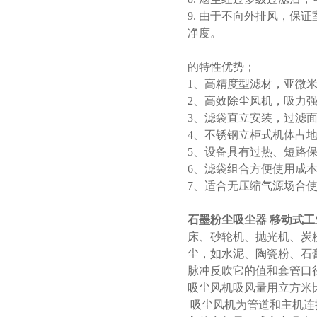
9. 由于不向外排风，
净度。
的特性优势；
1、高精度型滤材，亚微米
2、高效除尘风机，吸力
3、滤袋直立安装，过滤
4、不锈钢立柜式机体占
5、设备具有过热、短路
6、滤袋组合方便使用成
7、适合无压缩气源场合
石墨粉尘吸尘器 移动式工
床、砂轮机、抛光机、炭
尘，如水泥、陶瓷粉、石
脉冲反吹它的值和套管口径
吸尘风机吸风量用立方米比
吸尘风机为管道和主机连接