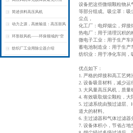
设备把这些微细颗粒物从
等部分组成。吸尘罩：吸
简述供料高压风机
尘点，
动力之源，高效输送：高压鼓风
化工厂：电焊烟尘，焊接
热电厂：用于清理沉积的
机在工业领域的优表现
环形鼓风机——环保领域的“空
微电子工业：用于生产车
蓄电池制造业：用于生产
气净化使者”
纺织厂工业用除尘器介绍
纺织业：用于净化车间，
优点如下：
1. 严格的焊接和高工艺
2. 设备吸音材料，减少
3. 大风量高压风机，质量
4. 有效吸取烟尘颗粒，
5. 过滤系统由预过滤层
道大的材料。
6. 主过滤器和气体过
7. 设备体积小，节省占
8. 烟尘经过多级过滤