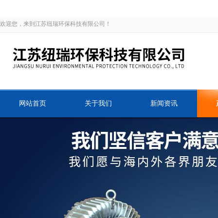
欢迎您，来到江苏纽瑞环保科技有限公司！
网站首页
关于我们
新闻资讯