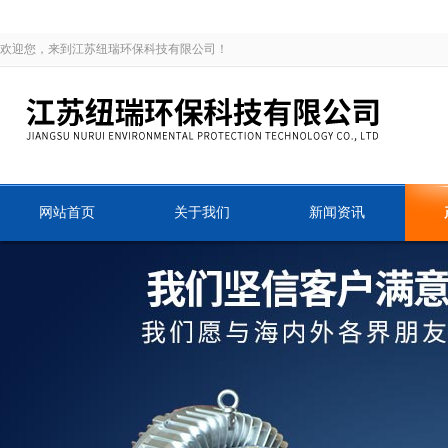
欢迎您，来到江苏纽瑞环保科技有限公司！
网站首页
关于我们
新闻资讯