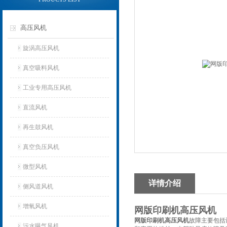
高压风机
旋涡高压风机
真空吸料风机
工业专用高压风机
直流风机
再生鼓风机
真空负压风机
微型风机
详情介绍
侧风道风机
增氧风机
网版印刷机高压风机
网版印刷机高压风机
故障主要包括
污水曝气风机