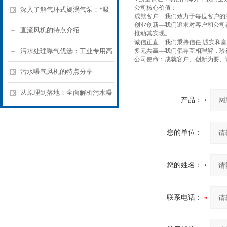
公司核心价值：
深入了解气环式旋涡气泵：*吸
成就客户—我们致力于每位客户的
创业创新—我们追求对客户和公司
力与低噪音并存的工业级风扇解
直流风机的特点介绍
推动其实现。
诚信正直—我们秉持信任,诚实和
析
污水处理曝气优选：工业专用高
多元共赢—我们倡导互相理解，珍
公司使命：成就客户、创新为要、
压风机强力供氧提升处理效率
污水曝气风机的特点分享
从原理到落地：全面解析污水曝
产品：
气风机在污水处理全流程中的核
您的单位：
心作用与选型
您的姓名：
联系电话：