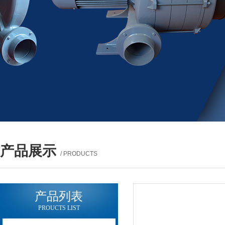
产品展示
/ PRODUCTS
产品列表
PROUCTS LIST