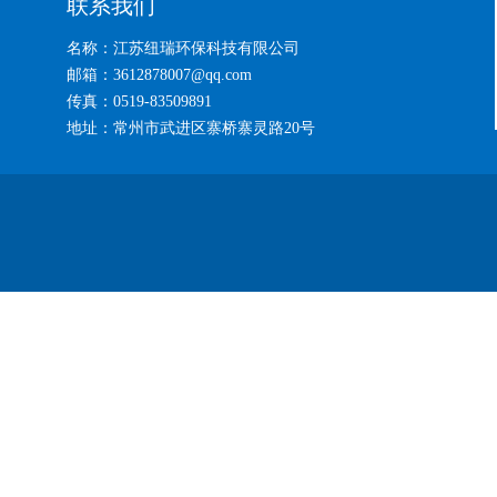
联系我们
名称：江苏纽瑞环保科技有限公司
邮箱：3612878007@qq.com
传真：0519-83509891
地址：常州市武进区寨桥寨灵路20号