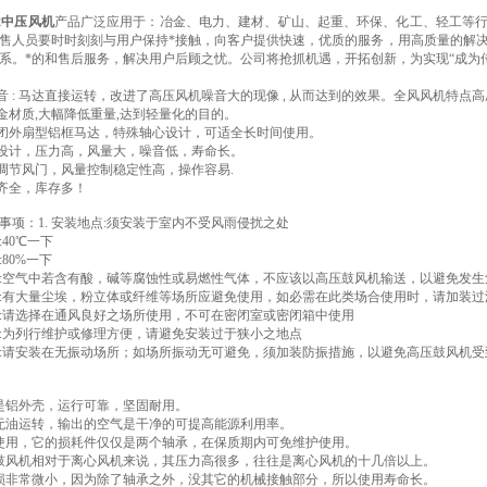
02中压风机
产品广泛应用于：冶金、电力、建材、矿山、起重、环保、化工、轻工等行
售人员要时时刻刻与用户保持*接触，向客户提供快速，优质的服务，用高质量的解
系。*的和售后服务，解决用户后顾之忧。公司将抢抓机遇，开拓创新，为实现“成为传
：
 无噪音 : 马达直接运转，改进了高压风机噪音大的现像 , 从而达到的效果。全风风机特点
合金材质,大幅降低重量,达到轻量化的目的。
全闭外扇型铝框马达，特殊轴心设计，可适全长时间使用。
片设计，压力高，风量大，噪音低，寿命长。
量调节风门，风量控制稳定性高，操作容易.
类齐全，库存多！
事项：1. 安装地点:须安装于室内不受风雨侵扰之处
:40℃一下
:80%一下
品质:空气中若含有酸，碱等腐蚀性或易燃性气体，不应该以高压鼓风机输送，以避免发生
防护:有大量尘埃，粉立体或纤维等场所应避免使用，如必需在此类场合使用时，请加装
散热:请选择在通风良好之场所使用，不可在密闭室或密闭箱中使用
空间:为列行维护或修理方便，请避免安装过于狭小之地点
振动:请安装在无振动场所；如场所振动无可避免，须加装防振措施，以避免高压鼓风机
：
是铝外壳，运行可靠，坚固耐用。
无油运转，输出的空气是干净的可提高能源利用率。
使用，它的损耗件仅仅是两个轴承，在保质期内可免维护使用。
鼓风机相对于离心风机来说，其压力高很多，往往是离心风机的十几倍以上。
损非常微小，因为除了轴承之外，没其它的机械接触部分，所以使用寿命长。