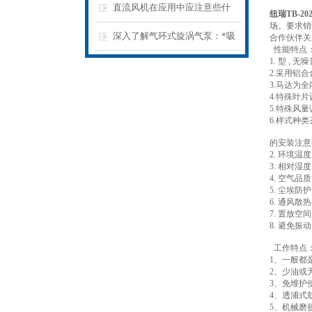
直流风机在应用中应注意些什
纽瑞TB-2
场。要求销
么？
深入了解气环式旋涡气泵：*吸
合作伙伴关
性能特点
1. 型 ,
力与低噪音并存的工业级风扇解
2.采用铝
3.马达为
析
4.特殊叶
5.特殊风
6.样式种
的安装注意
2. 环境温度
3. 相对湿度
4. 空气
5. 尘埃
6. 通风
7. 置放
8. 避免
工作特点
1、一般都
2、少油或
3、免维护
4、透浦式
5、机械磨