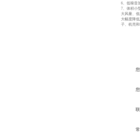
6、低噪音
7、体积小
大
风量、低
大幅度降低
子、机壳和
您
您
联
常