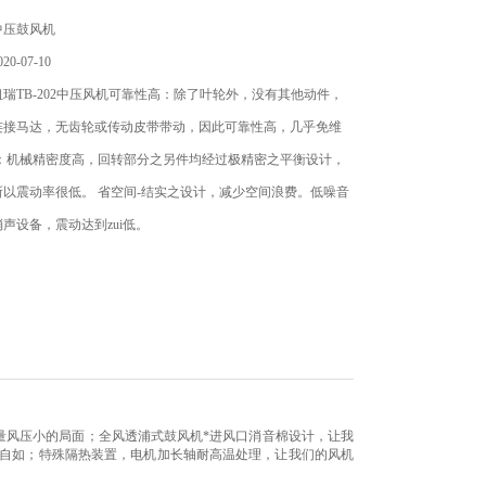
中压鼓风机
0-07-10
瑞TB-202中压风机可靠性高：除了叶轮外，没有其他动件，
连接马达，无齿轮或传动皮带带动，因此可靠性高，几乎免维
动：机械精密度高，回转部分之另件均经过极精密之平衡设计，
以震动率很低。 省空间-结实之设计，减少空间浪费。低噪音
声设备，震动达到zui低。
量风压小的局面；全风透浦式鼓风机*进风口消音棉设计，让我
转自如；特殊隔热装置，电机加长轴耐高温处理，让我们的风机