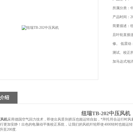
所属分类：
产品时间：202
简要描述：纽
且叶轮直接
修。 低震
测试、校正所
加马达式地消
介绍
纽瑞TB-202中压风机
压风机
采用德国空气回力技术，即使出风受到挤压也能运转自如，*拜托符合运行时风
行更加安静！出色的电脑动平衡校正系统，让我们的风机叶轮即使4000转时也能运
至200度.