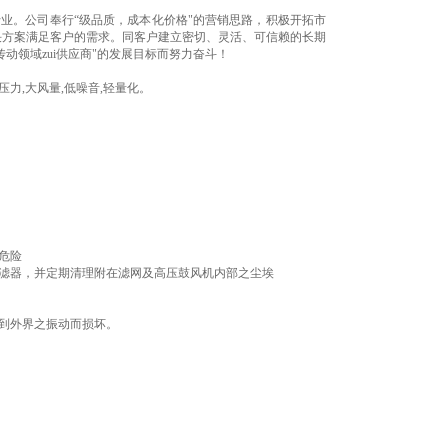
业。公司奉行“级品质，成本化价格"的营销思路，积极开拓市
决方案满足客户的需求。同客户建立密切、灵活、可信赖的长期
动领域zui供应商"的发展目标而努力奋斗！
高压力,大风量,低噪音,轻量化。
危险
过滤器，并定期清理附在滤网及高压鼓风机内部之尘埃
受到外界之振动而损坏。