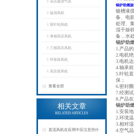
高压旋涡气泵
锅炉助燃旋
镀槽液
旋涡风机
备、电
处理、
双叶轮风机
湿干燥
备，水
单相高压风机
锅炉助
三相高压风机
1.产品
2.电机
环形鼓风机
3.电机
4.轴
高压鼓风机
5.叶
保；
查看全部
6.密封
7.经测
8.产
相关文章
锅炉助
1.安装
RELATED ARTICLES
2.环境温
3.相对湿
直流风机在应用中应注意些什
4.空