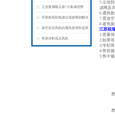
5.尘
么？
工业废屑吸尘器7大集成优势
滤网及
6.通风
环形鼓风机电源出现故障的解决
7.置放
8.避
方式
真空负压风机的通风原理和适用
江苏纽
​1/质
范围
简述供料高压风机
2/如
3/专
4/售
5/售
您
您