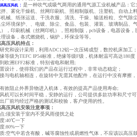
：
是一种吹气或吸气两用的通用气源工业机械产品：它
涡高压风机
搅拌、雾化干燥机、丝网印刷机、照相制版机、注塑机、自动上
影机械、纸张运送、干洗衣服、清洗、干燥、输送粉粒、空气除
集尘环境保护、、电镀、除尘、食品、包装、灌装、玻璃制品、气
机），印刷机械（丝网印机），照相制版，pcb设备，电器设备
处理设备，各式燃烧机，锅炉，环保业等等。
燃高压风机特点：
的研究和设计采用，利用ADC12铝一次压铸成型，数控机床加工
绝缘等级为TEFC IP54标准，绝缘等级F级，机体耐温可高达180度
达到欧洲EFF2标准，特别省电和耐用;
承前置设计，使得我们的产品在运行过程中，非常动态稳定；
轮直接与电机轴相连，在旋转中无需其他配件，在运行中没有摩擦，
圈有效阻止外界异物进入机体，有效的提高产品使用寿命;
试风机可以长时间平稳，安静的运行，公司提供多款功率和尺寸可
品在出厂前均经过严格的测试和校验，客户使用的性。
燃高压风机安装注意事项：
地点:须安装于室内不受风雨侵扰之处
度:40℃一下
度:80%一下
气品质:空气中若含有酸，碱等腐蚀性或易燃性气体，不应该以高压