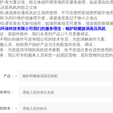
埃防护:有大量尘埃，粉立体或纤维等场所应避免使用，如必需在此
高压鼓风机内部之尘埃
散热:请选择在通风良好之场所使用，不可在密闭室或密闭箱中使
空间:为列行维护或修理方便，请避免安装过于狭小之地点
免振动:请安装在无振动场所；如场所振动无可避免，须加装防振措
瑞环保科技有限公司我们的服务理念：
锅炉助燃旋涡高压风机
量保证：易损件除外，我们全系列产品12个月质量保证。
果有不明白的操作可咨询我公司的技术专员，为您讲解操作方案。
职售服人员，协助用户搞好产品与主机配套的安装、调试；
前服务：为您提供详细的风机技术参数，给予您选出更合适您使用
中服务：我公司专职服务人员和您一起跟踪货物，直到货物到达您
产品：
的单位：
的姓名：