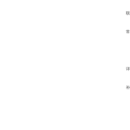
联
常
详
补