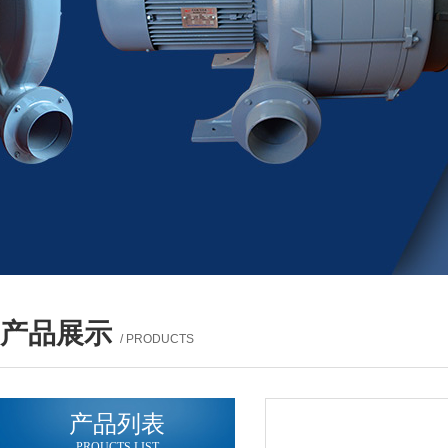
产品展示
/ PRODUCTS
产品列表
PROUCTS LIST