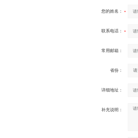
您的姓名：
联系电话：
常用邮箱：
省份：
详细地址：
补充说明：