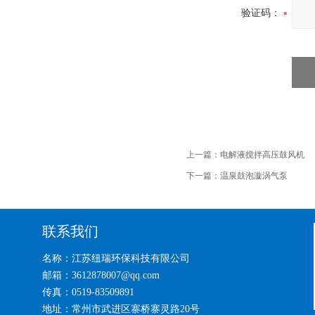
验证码：
上一篇：
电解液搅拌高压鼓风机
下一篇：
温泉鼓泡漩涡气泵
联系我们
名称：江苏纽瑞环保科技有限公司
邮箱：3612878007@qq.com
传真：0519-83509891
地址：常州市武进区寨桥寨灵路20号