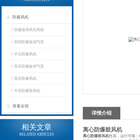
防爆风机
防爆旋涡高压风机
双段防爆旋涡气泵
中压防爆风机
高压防爆旋涡气泵
高压防爆风机
中压防爆鼓风机
查看全部
详情介绍
相关文章
离心防爆鼓风机
RELATED ARTICLES
离心防爆鼓风机
性高，运行可靠：