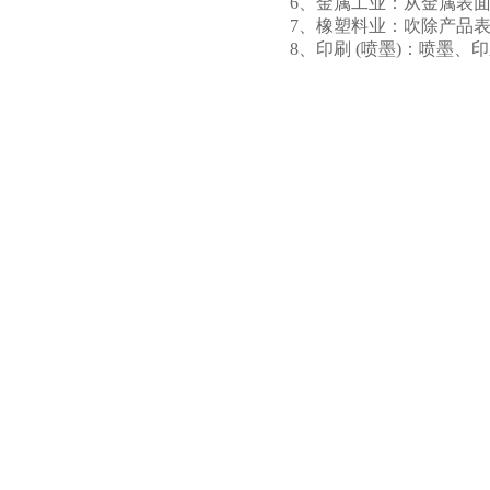
6、金属工业：从金属表
7、橡塑料业：吹除产品
8、印刷 (喷墨)：喷墨