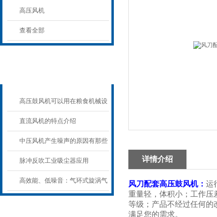
高压风机
查看全部
相关文章
RELATED ARTICLES
高压鼓风机可以用在粮食机械设
备上吗？
直流风机的特点介绍
中压风机产生噪声的原因有那些
详情介绍
脉冲反吹工业吸尘器应用
高效能、低噪音：气环式旋涡气
风刀配套高压鼓风机
：
运
重量轻，体积小；工作压差
泵开启静音时代
等级；产品不经过任何的
满足您的需求。