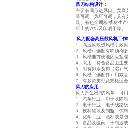
风刀结构设计：
主要有圆形进风口、宽直
量可调、风压可调，具有
装、有色金属板/线材生
纸上的吹纸及印后干燥。
风刀配套高压鼓风机
工作
1、高速风吹进风槽引致
2、风槽可选配有吹顶/
3、风槽能方便地因应瓶
4、采用（符合食品卫生要
5、附有排水及排（湿）
6、风槽（选配件）用减
7、有多款类型及规格适
风刀的应用：
风刀产生出*的风幕，可
1、汽车行业：用于吹除
2、电子行业：电子线路
3、饮料罐装及制瓶：饮
4、化学工业：贴标或是
5、食品及医药：于制造