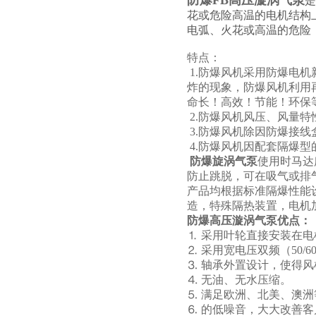
防爆FB高压漩涡气泵
是
花或危险高温的电机结构
电弧、火花或高温的危险
特点：
1.防爆风机采用防爆电
炸的现象，防爆风机利用
命长！高效！节能！环保
2.防爆风机风压、风量
3.防爆风机除因防爆接
4.防爆风机因配套隔爆型的
防爆旋涡气泵
使用时马达
防止跳脱，可在吸气或排
产品均根据标准隔爆性能设
造，特殊隔热装置，电机
防爆高压漩涡气泵优点：
⒈ 采用叶轮直接安装在
⒉ 采用宽电压双频（50/60
⒊ 轴承外置设计，使得
⒋ 无油、无水压缩。
⒌ 满足欧洲、北美、澳洲
⒍ 的低噪音，大大改善