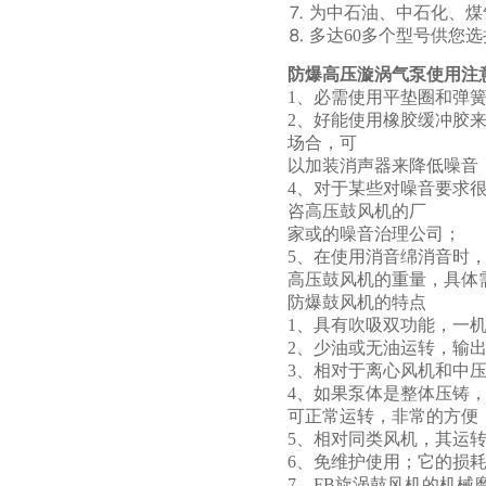
⒎ 为中石油、中石化、
⒏ 多达60多个型号供
防爆高压漩涡气泵使用注
1、必需使用平垫圈和弹
2、好能使用橡胶缓冲胶
场合，可
以加装消声器来降低噪音
4、对于某些对噪音要求
咨高压鼓风机的厂
家或的噪音治理公司；
5、在使用消音绵消音时
高压鼓风机的重量，具体
防爆鼓风机的特
1、具有吹吸双功能，
2、少油或无油运转，
3、相对于离心风机和中
4、如果泵体是整体压铸
可正常运转，非常的方
5、相对同类风机，其
6、免维护使用；它的
7、FB旋涡鼓风机的机