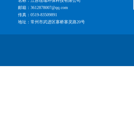
名称：江苏纽瑞环保科技有限公司
邮箱：3612878007@qq.com
传真：0519-83509891
地址：常州市武进区寨桥寨灵路20号