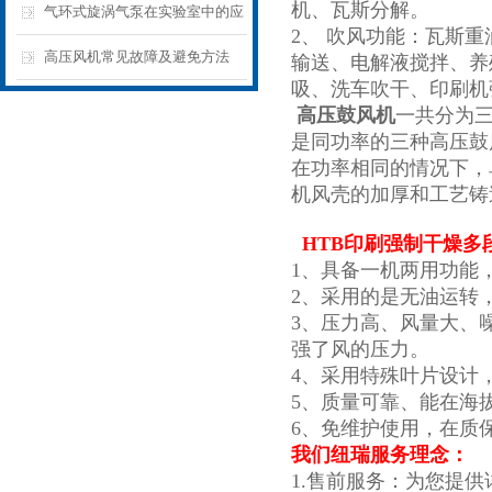
机、瓦斯分解。
在哪里呢？
气环式旋涡气泵在实验室中的应
2、 吹风功能：瓦斯
用
高压风机常见故障及避免方法
输送、电解液搅拌、养
吸、洗车吹干、印刷机
高压鼓风机
一共分为
是同功率的三种高压鼓
在功率相同的情况下，
机风壳的加厚和工艺铸
HTB
印刷强制干燥多
1、具备一机两用功能
2、采用的是无油运转
3、压力高、风量大、
强了风的压力。
4、采用特殊叶片设计，
5、质量可靠、能在海
6、免维护使用，在质
我们纽瑞服务理念：
1.售前服务：为您提