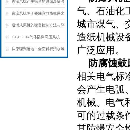
直流风机产生噪音的原因及解决
气、石油化
方法
直流风机除了要注意散热效果之
城市煤气、
外,还需要注意散热风扇的工作噪
透浦式风机的噪音控制方法与降
造纸机械设
音
噪技术详解
EX-DllCT4气体防爆高压风机
广泛应用。
从原理到落地：全面解析污水曝
防腐蚀鼓
气风机在污水处理全流程中的核
心作用与选型
相关电气标
会产生电弧
机械、电气
可的过载条
其防爆安全