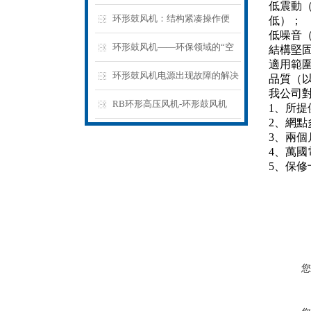
低震動
量不足发热停机原因排查维修方
环形鼓风机：结构紧凑操作便
低）；
低噪音
法
捷，简化气动系统搭建与日常运
环形鼓风机——环保领域的“空
結構堅
適用範
维流程
气净化使者”
环形鼓风机电源出现故障的解决
品質（
我公司
方式
RB环形高压风机-环形鼓风机
1、所
2、網
3、兩
4、萬國
5、保
您