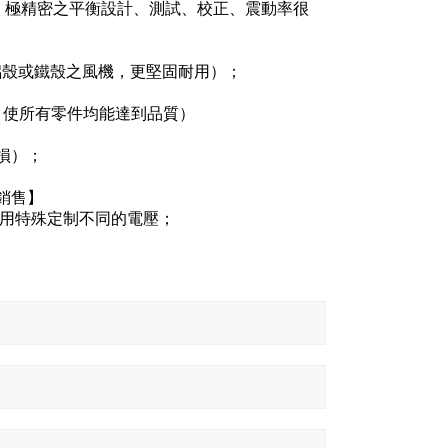
，極精密之平衡設計、測試、校正、震動率很
鋁殼或鐵殼之風機，更堅固耐用）；
，使所有零件均能達到品質）
損）；
銷售】
通用.不用特殊定制不同的電壓；