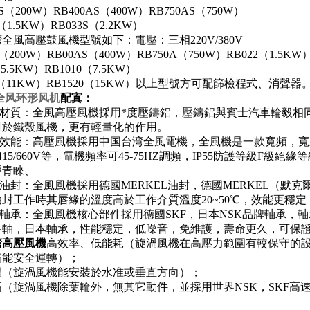
AS（200W）RB400AS（400W）RB750AS（750W）
S（1.5KW）RB033S（2.2KW）
全風高壓鼓風機型號如下：電壓：三相220V/380V
A（200W）RB00AS（400W）RB750A（750W）RB022（1.5KW）
（5.5KW）RB1010（7.5KW）
15（11KW）RB1520（15KW）以上型號方可配篩檢程式、消聲器
35全风环形风机
配寘：
機殼材質：全風高壓風機採用*度壓鑄鋁，壓鑄鋁與賓士汽車輪毅
對於鐵殼風機，更有輕量化的作用。
機效能：高壓風機採用中国台湾全風電機，全風機是一款寬頻，寬壓電
380/415/660V等，電機頻率可45-75HZ調頻，IP55防護等
戶青睞、
機油封：全風風機採用德國MERKEL油封，德國MERKEL（默克
封工作時其唇緣的溫度高於工作介質溫度20~50℃，效能更穩
機軸承：全風風機核心部件採用德國SKF，日本NSK品牌軸承，軸
洛軸，日本軸承，性能穩定，低噪音，免維護，壽命更久，可保
湾高壓風機
高效率、低能耗（旋渦風機在高壓力範圍有較保守的設
仍能安全運轉）；
易（旋渦風機能安裝於水准或垂直方向）；
高（旋渦風機除葉輪外，無其它動件，並採用世界NSK，SKF高