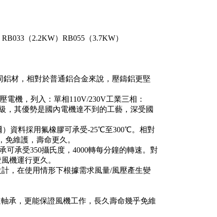
RB033（2.2KW）RB055（3.7KW）
。
相同鋁材，相對於普通鋁合金來說，壓鑄鋁更堅
機，列入：單相110V/230V工業三相：
級F級絕緣等級，其優勢是國內電機達不到的工藝，深受國
爾）資料採用氟橡膠可承受-25℃至300℃。相對
定，免維護，壽命更久。
承可承受350攝氏度，4000轉每分鐘的轉速。對
證風機運行更久。
計，在使用情形下根據需求風量/風壓產生變
速軸承，更能保證風機工作，長久壽命幾乎免維