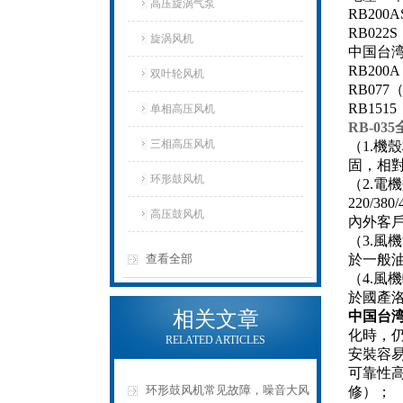
高压旋涡气泵
RB200
RB022
旋涡风机
中国台湾
RB200
双叶轮风机
RB077
RB15
单相高压风机
RB-0
三相高压风机
（1.
固，相
环形鼓风机
（2.電
220/
高压鼓风机
內外客
（3.風
查看全部
於一般油
（4.風
於國產
相关文章
中国台
化時，
RELATED ARTICLES
安裝容
可靠性
环形鼓风机常见故障，噪音大风
修）；