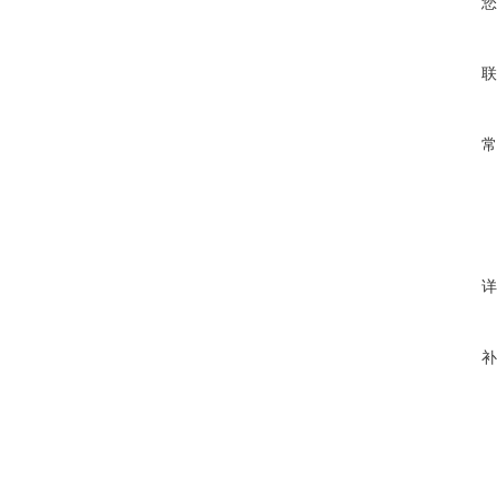
您
联
常
详
补