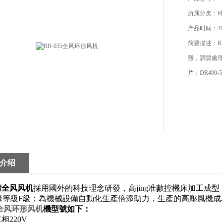
所属分类：
产品时间：202
简要描述：R
殼，調質處理
片：DR490-
介绍
湾全风风机
採用國外的科技理念研發，高jing准數控機床加工成
/絕緣等級F級；為機械設備自動化生產倍添助力，生產的高壓風機
35全风环形风机
機型號如下：
相220V