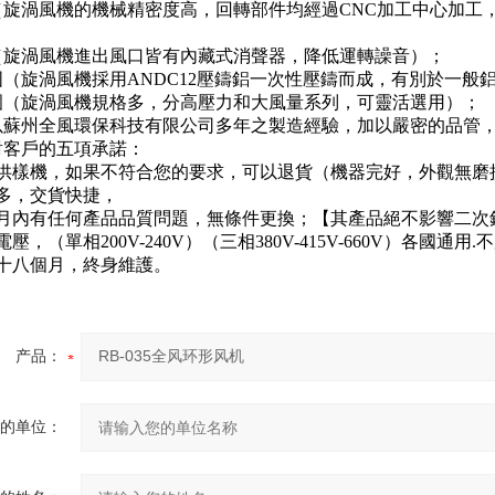
（旋渦風機的機械精密度高，回轉部件均經過CNC加工中心加工
（旋渦風機進出風口皆有內藏式消聲器，降低運轉譟音）；
固（旋渦風機採用ANDC12壓鑄鋁一次性壓鑄而成，有別於一般
圍（旋渦風機規格多，分高壓力和大風量系列，可靈活選用）；
以蘇州全風環保科技有限公司多年之製造經驗，加以嚴密的品管
對客戶的五項承諾：
提供樣機，如果不符合您的要求，可以退貨（機器完好，外觀無磨
點多，交貨快捷，
個月內有任何產品品質問題，無條件更換；【其產品絕不影響二次
電壓，（單相200V-240V）（三相380V-415V-660V）各國
修十八個月，終身維護。
产品：
的单位：