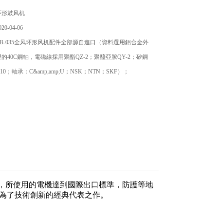
环形鼓风机
0-04-06
B-035全风环形风机配件全部源自進口（資料選用鋁合金外
的40C鋼軸，電磁線採用聚酯QZ-2；聚醯亞胺QY-2；矽鋼
510；軸承：C&amp;amp;U；NSK；NTN；SKF）；
型，所使用的電機達到國際出口標準，防護等地
成為了技術創新的經典代表之作。