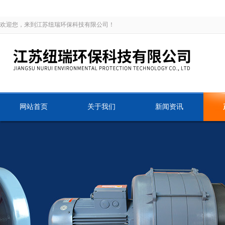
欢迎您，来到江苏纽瑞环保科技有限公司！
网站首页
关于我们
新闻资讯