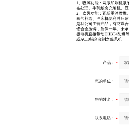
1、吸风功能：网版印刷机吸
布处理、牛乳纸盒充填机、豆
2、吹风功能：瓦斯重油喷燃
氧气补给、冲床机便利冲压后
是我公司主营产品，有防爆合
铝合金压铸，质保一年。秉承
极电机直接带动DIIBT4防
或AC10铝合金制之鼓风机
产品：
您的单位：
您的姓名：
联系电话：