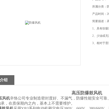
所属分类：
产品时间：202
简要描述：
1、具有吹
2、少油或
3、相对于
介绍
高压防爆鼓风机
压风机
辛恪公司专业制造密封度好、不漏气，防爆性能安全可靠
轴承，在质保期内之内，基本上不需要维护。
爆鼓风机
采用YB3系列电动机额定电压380V、660V、380/660