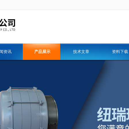
闻资讯
产品展示
技术文章
资料下载