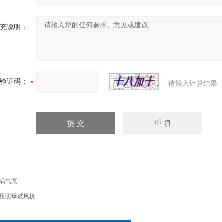
充说明：
验证码：
请输入计算结果（
涡气泵
压防爆鼓风机