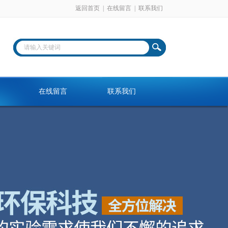
返回首页
|
在线留言
|
联系我们
在线留言
联系我们