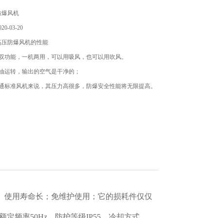
防爆风机
0-03-20
高压防爆风机的性能
吸双功能，一机两用，可以用吸风，也可以用吹风。
无油运转，输出的空气是干净的；
普通标准风机来说，其压力高很多，防爆安全性能将无限提高。
、使用寿命长；免维护使用；它的损耗件仅仅
V，额定频率50Hz、防护等级IP55、冷却方式