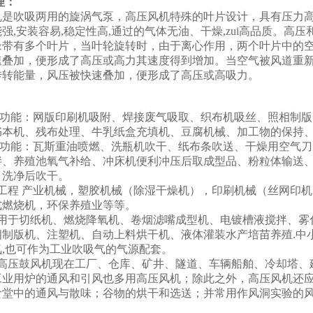
理：
机是吹吸两用的旋涡气泵，高压风机特殊的叶片设计，具有压力
强,安装容易,稳定性高,通过的气体无油、干燥,zui高品质。高
缘带有多个叶片，当叶轮旋转时，由于离心作用，两个叶片中的
速叠加，便形成了高压或高力其速度得到增加。当空气被风道重
传转能量，风压被快速叠加，便形成了高压或高吸力。
吸风功能：网版印刷机吸附、焊接废气吸取、织布机吸丝、照相制
书本机、残布处理、牛乳纸盒充填机、豆腐机械、加工物的保持
吹风功能：瓦斯重油喷燃、洗瓶机吹干、纸布条吹送、干燥用空气
拌、养殖池氧气补给、冲床机便利冲压后取成型品、粉粒体输送
、洗净后吹干。
工程 产业机械，塑胶机械（除湿干燥机），印刷机械（丝网印机）
式燃烧机，环保养殖业等等。
泛用于切纸机、燃烧降氧机、卷烟滤嘴成型机、电镀槽液搅拌、雾
相制版机、注塑机、自动上料烘干机、液体灌装水产培苗养殖.中
氧,也可作为工业吹吸气的气源配套。
风高压鼓风机现在工厂、仓库、矿井、隧道、车辆船舶、冷却塔、
工业用炉的通风和引风也多用高压风机；除此之外，高压风机还
食堂中的通风与散味；谷物的烘干和选送；并常用作风洞实验的