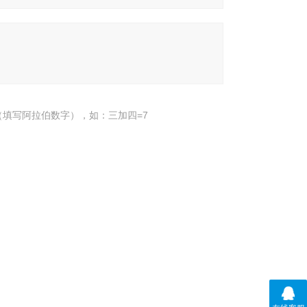
填写阿拉伯数字），如：三加四=7