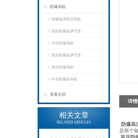
防爆风机
防爆旋涡高压风机
双段防爆旋涡气泵
中压防爆风机
高压防爆旋涡气泵
高压防爆风机
中压防爆鼓风机
查看全部
详情
相关文章
RELATED ARTICLES
防爆高
是两个
高压防