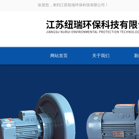
欢迎您，来到江苏纽瑞环保科技有限公司！
网站首页
关于我们
新