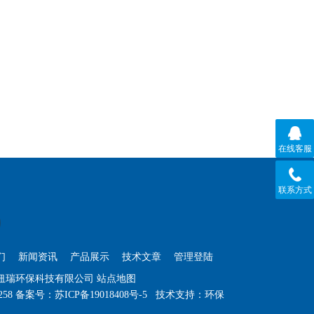
在线客服
联系方式
们
新闻资讯
产品展示
技术文章
管理登陆
苏纽瑞环保科技有限公司
站点地图
258
备案号：
苏ICP备19018408号-5
技术支持：
环保