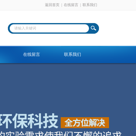
返回首页
|
在线留言
|
联系我们
在线留言
联系我们