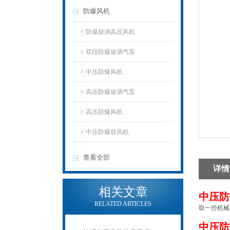
防爆风机
防爆旋涡高压风机
双段防爆旋涡气泵
中压防爆风机
高压防爆旋涡气泵
高压防爆风机
中压防爆鼓风机
查看全部
详情
相关文章
中压防
RELATED ARTICLES
取一些机械
中压防