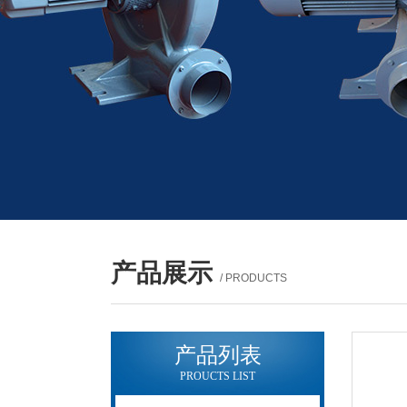
产品展示
/ PRODUCTS
产品列表
PROUCTS LIST