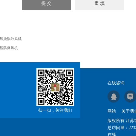
压旋涡鼓风机
压防爆风机
在线咨询
扫一扫，关注我们
网站
关于我
版权所有 江
总访问量：
223
在线