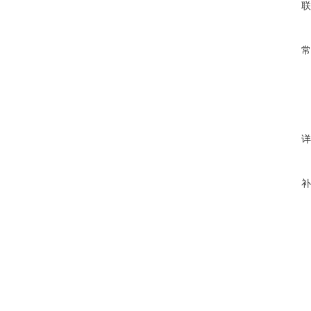
联
常
详
补