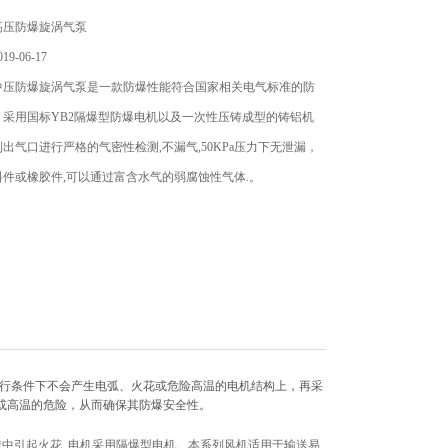
高压防爆旋涡气泵
9-06-17
中压防爆旋涡气泵是一款防爆性能符合国家相关电气标准的防
，采用国标YB2隔爆型防爆电机以及一次性压铸成型的铸铝机
出气口进行严格的气密性检测,不漏气,50KPa压力下无泄漏，
件或橡胶件,可以通过富含水气的弱腐蚀性气体.。
行条件下不会产生电弧、火花或危险高温的电机结构上，再采
或高温的危险，从而确保其防爆安全性。
中引起火花, 电机采用隔爆型电机。本系列风机适用于输送易