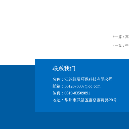
上一篇：
高
下一篇：
中
联系我们
名称：江苏纽瑞环保科技有限公司
邮箱：3612878007@qq.com
传真：0519-83509891
地址：常州市武进区寨桥寨灵路20号